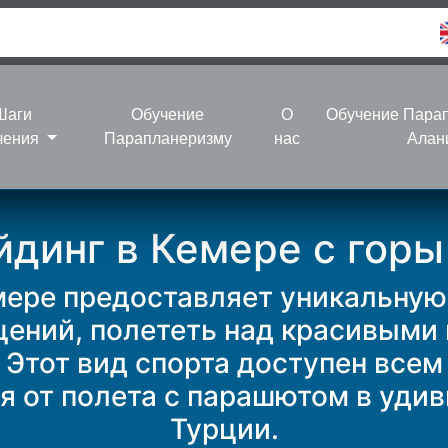
Шаги
Обучение
О
Обучение Пара
чения
Парапланеризму
нас
Алан
йдинг в Кемере с горы
мере предоставляет уникальную
ний, полететь над красивыми 
. Этот вид спорта доступен все
 от полета с парашютом в уди
Турции.