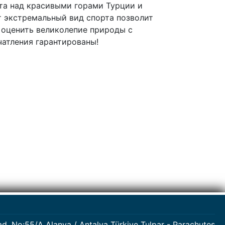
та над красивыми горами Турции и
т экстремальный вид спорта позволит
 оценить великолепие природы с
атления гарантированы!
d. No:55/A Alanya / Antalya Türkiye Tulpar - Parachutes