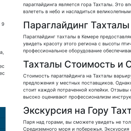
параглайдинга является гора Тахталы. Это в
взлететь в небо и насладиться великолепны
Параглайдинг Тахталы
 9
Параглайдинг тахталы в Кемере предоставля
увидеть красоту этого региона с высоты пти
профессиональное оборудование обеспечиваю
а,
Тахталы Стоимость и 
ес
ес
Стоимость параглайдинга на Тахталы варьир
предложения у местных поставщиков. Однако
стоит каждой потраченной копейки. Отзывы 
высоко оценивают профессионализм инструк
Экскурсия на Гору Тах
Паря над горами, вы сможете увидеть не тол
Средиземного моря и побережья. Экскурсия 