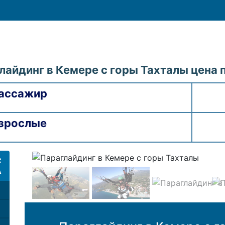
лайдинг в Кемере с горы Тахталы цена 
ассажир
зрослые
С
А