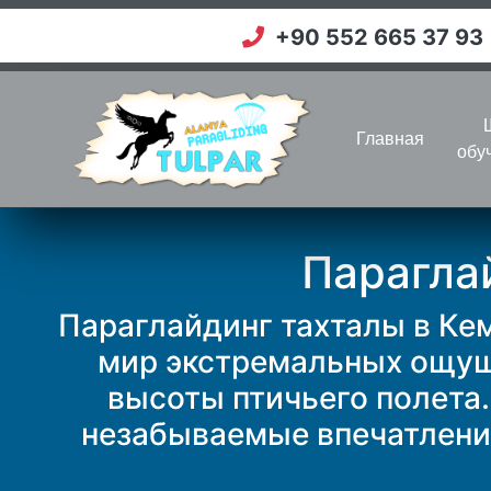
+90 552 665 37 93
(current)
Главная
обу
Парагла
Параглайдинг тахталы в Ке
мир экстремальных ощуще
высоты птичьего полета
незабываемые впечатления