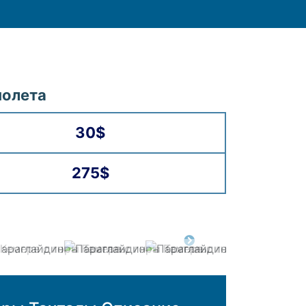
полета
30$
275$